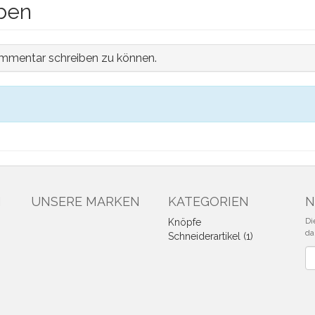
ben
mmentar schreiben zu können.
N
UNSERE MARKEN
KATEGORIEN
N
Di
Knöpfe
da
Schneiderartikel (1)
Ne