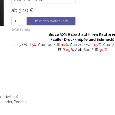
Größe Variante wählen
ab
3,10
€
In den Warenkorb
Sofort lieferbar
Bis zu 30% Rabatt auf Ihren Kaufprei
(außer Druckknöpfe und Schmuck)
ab 50 EUR
5%
/
ab 100 EUR
10%
/
ab 200 EUR
15 %
/
ab 3
EUR
25 %
/
ab 800 EUR
30 %
assiv/dick)
llunder, Poncho.