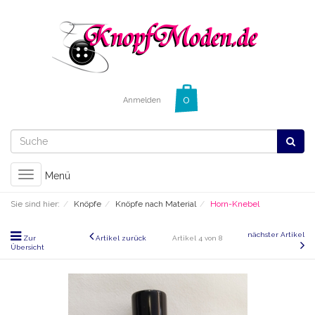
Anmelden
Toggle
Menü
navigation
Sie sind hier:
Knöpfe
Knöpfe nach Material
Horn-Knebel
nächster Artikel
Zur
Artikel zurück
Artikel 4 von 8
Übersicht