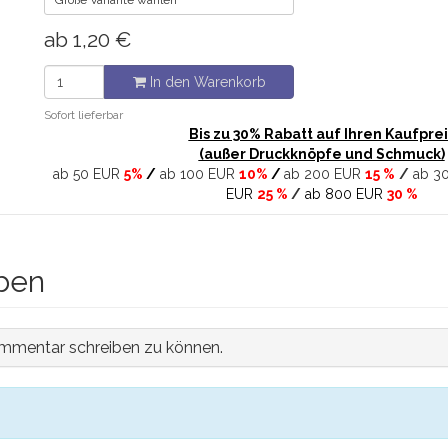
Größe Variante wählen
ab
1,20
€
In den Warenkorb
Sofort lieferbar
Bis zu 30% Rabatt auf Ihren Kaufprei
(außer Druckknöpfe und Schmuck)
ab 50 EUR
5%
/
ab 100 EUR
10%
/
ab 200 EUR
15 %
/
ab 3
EUR
25 %
/
ab 800 EUR
30 %
ben
mmentar schreiben zu können.